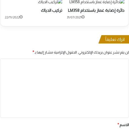
دائرة إضاءة غماز باستخدام LM358
تركيب الدياك
22/11/2022
31/07/2021
اترك تعليقاً
لن يتم نشر عنوان بريدك الإلكتروني.
الحقول الإلزامية مشار إليها بـ
*
ا
ل
ت
ع
ل
ي
ق
*
الاسم
*