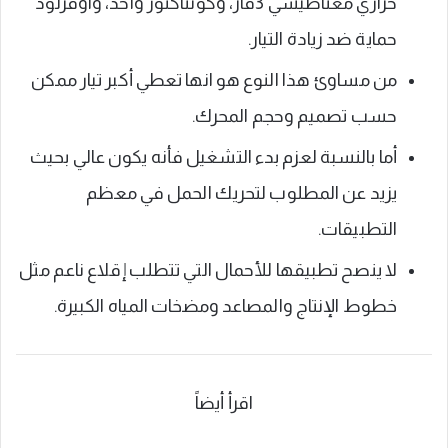
حراري مغناطيسي 3فاز، وكونتاكتور واحد، واوفرلود
حماية ضد زيادة التيار.
من مساوئ هذا النوع هو انها تعطي أكبر تيار ممكن
حسب تصميم وحجم المحرك.
أما بالنسبة لعزم بدء التشغيل فأنه يكون عالي بحيث
يزيد عن المطلوب لتحريك الحمل في معظم
التطبيقات.
لا ينصح تطبيقها للأحمال التي تتطلب إقلاع ناعم مثل
خطوط الإنتاج والمصاعد ومضخات المياه الكبيرة.
اقرأ أيضاً