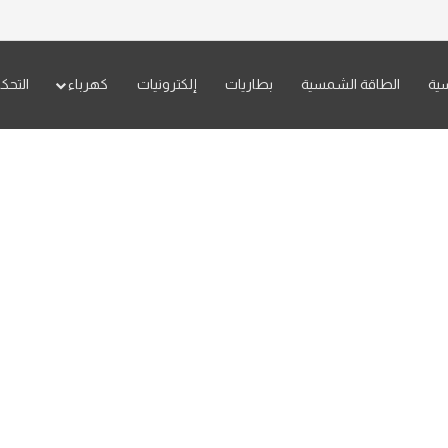
سية
الطاقة الشمسية
بطاريات
إلكترونيات
كهرباء
التحك