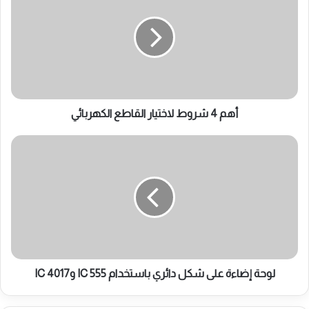
شروط
لاختيار
القاطع
الكهربائي
أهم 4 شروط لاختيار القاطع الكهربائي
لوحة
إضاءة
على
شكل
دائري
باستخدام
IC
555
وIC
4017
لوحة إضاءة على شكل دائري باستخدام IC 555 وIC 4017