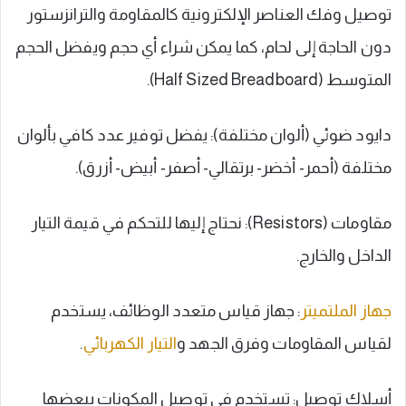
توصيل وفك العناصر الإلكترونية كالمقاومة والترانزستور
دون الحاجة إلى لحام، كما يمكن شراء أي حجم ويفضل الحجم
المتوسط (Half Sized Breadboard).
دايود ضوئي (ألوان مختلفة): يفضل توفير عدد كافي بألوان
مختلفة (أحمر- أخضر- برتقالي- أصفر- أبيض- أزرق).
مقاومات (Resistors): نحتاج إليها للتحكم في قيمة التيار
الداخل والخارج.
جهاز الملتميتر
: جهاز قياس متعدد الوظائف، يستخدم
لقياس المقاومات وفرق الجهد و
التيار الكهربائي
.
أسلاك توصيل: تستخدم في توصيل المكونات ببعضها