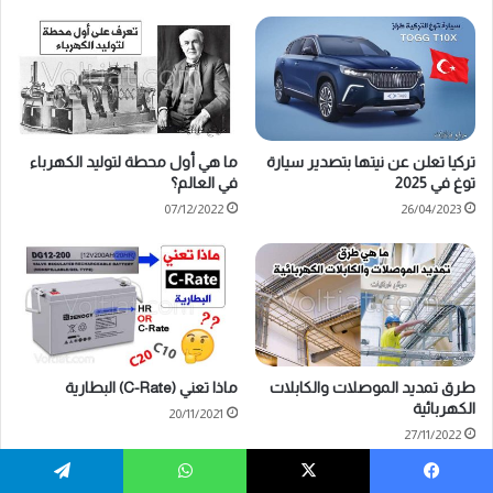
تركيا تعلن عن نيتها بتصدير سيارة
ما هي أول محطة لتوليد الكهرباء
توغ في 2025
في العالم؟
07/12/2022
26/04/2023
طرق تمديد الموصلات والكابلات
ماذا تعني (C-Rate) البطارية
الكهربائية
20/11/2021
27/11/2022
يسبوك
‫X
واتساب
تيلقرام