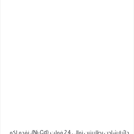
دائرة شاحن بطاريتين توالي 2.4 فولت (Ni-Cd)، نقدم لكم