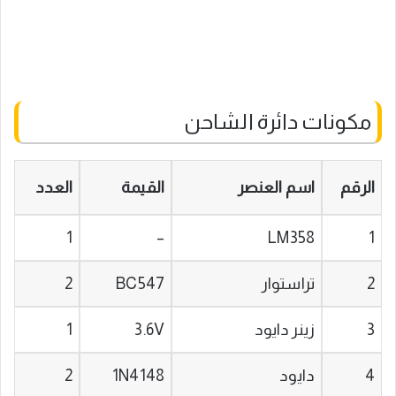
مكونات دائرة الشاحن
الرقم
اسم العنصر
القيمة
العدد
1
–
LM358
1
2
تراستوار
BC547
2
3
زينر دايود
3.6V
1
4
دايود
1N4148
2