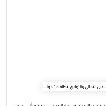
لية من القدرة التخزينية للبطاريات، قد نلتجأ إلى تركيب