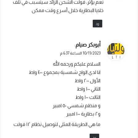
نعم يؤثر، فولت الشحن الزائد سيتسبب في تلف
ل
خلايا البطارية خلال أسرع وقت ممكن
رد
ي
أبوبكر صيام
:
ق
10/11/2023 الساعة 6:37 م
و
السلام عليكم ورحمه الله
ل
انا لدي الواح شمسية بمجموع ٤٠٠ واط
الأول ٢٠٠ واط
الثاني ١٠٠ واط
الثالث ١٠٠ واط
و منظم شمسي ٥٠ امبير
و٢ بطارية ١٠٠ امبير
ما هي الطريقة المثلى لتوصيل نظام ١٢ فولت
رد