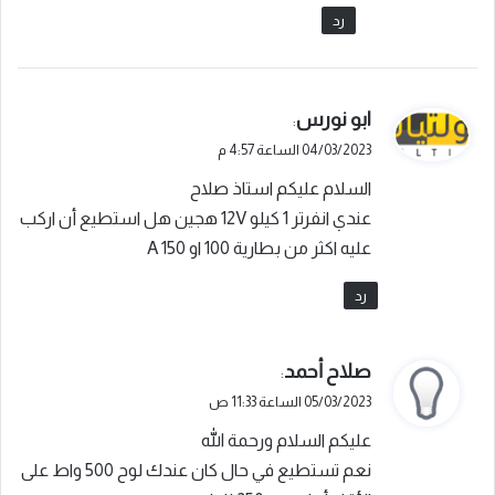
رد
ي
ابو نورس
:
ق
04/03/2023 الساعة 4:57 م
و
السلام عليكم استاذ صلاح
ل
عندي انفرتر 1 كيلو 12V هجين هل استطيع أن اركب
عليه اكثر من بطارية 100 او 150 A
رد
ي
صلاح أحمد
:
ق
05/03/2023 الساعة 11:33 ص
و
عليكم السلام ورحمة الله
ل
نعم تستطيع في حال كان عندك لوح 500 واط على