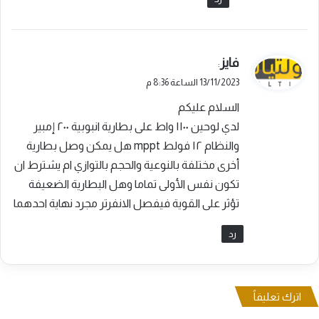
ي
فايز
:
ق
13/11/2023 الساعة 8:36 م
و
السلام عليكم
ل
لدي لوحين ١١٠٠ واط على بطارية انبوبية ٢٠٠ إمبير
والنظام ١٢ فولط mppt هل يمكن وصل بطارية
أخرى مختلفة بالنوعية والحجم بالتوازي ام يشترط ان
تكون نفس الأولى تماما وهل البطارية الضعيفة
تؤثر على القوية فيفصل الانفرتر مجرد نهاية احدهما
رد
اترك تعليقاً