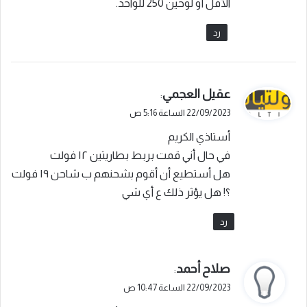
الأقل أو لوحين 250 للواحد.
رد
ي
عقيل العجمي
:
ق
22/09/2023 الساعة 5:16 ص
و
أستاذي الكريم
ل
في حال أني قمت بربط بطاريتين ١٢ فولت
هل أستطيع أن أقوم بشحنهم ب شاحن ١٩ فولت
؟! هل يؤثر ذلك ع أي شي
رد
ي
صلاح أحمد
:
ق
22/09/2023 الساعة 10:47 ص
و