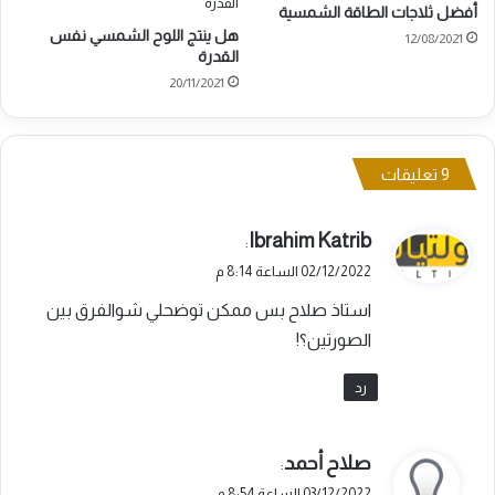
أفضل ثلاجات الطاقة الشمسية
هل ينتج اللوح الشمسي نفس
12/08/2021
القدرة
20/11/2021
‫9 تعليقات
ي
Ibrahim Katrib
:
ق
02/12/2022 الساعة 8:14 م
و
استاذ صلاح بس ممكن توضحلي شوالفرق بين
ل
الصورتين؟!
رد
ي
صلاح أحمد
:
ق
03/12/2022 الساعة 8:54 م