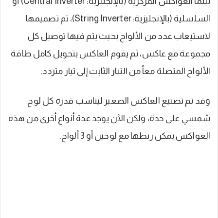
بينما العواكس المركزية (بالإنجليزية: Central Inverter) أو
السلسلية (بالإنجليزية: String Inverter)، تم تصميمها
لاستيعاب عدد من الألواح بحيث يتم فيها توصيل كل
مجموعة مع عاكس، ثم يقوم العاكس بتحويل كامل طاقة
الألواح المتصلة معاً من التيار الثابت إلى تيار متردد.
وقد تم تصنيع العاكس الصغير ليناسب قدرة كل لوح
شمسي على حدة، ولكن الآن يوجد عدة أنواع أخرى من هذه
العواكس يمكن ربطها مع لوحين أو 3 ألواح.