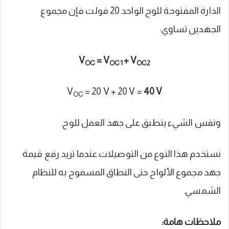
الدارة المفتوحة للوح الواحد 20 فولت فإن مجموع
الجهدين تساوي:
V
= V
+ V
OC
OC1
OC2
V
= 20 V + 20 V =
40 V
OC
ونفس الشيء ينطبق على جهد العمل للوح.
نستخدم هذا النوع من التوصيلات عندما تريد رفع قيمة
جهد مجموع الألواح حتى النطاق المسموح به للنظام
الشمسي.
ملاحظات هامة: