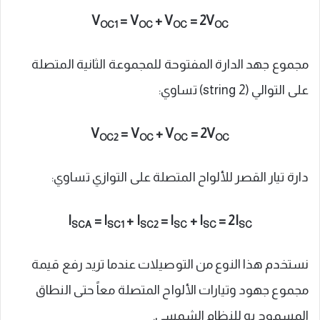
V
= V
+ V
= 2V
OC1
OC
OC
OC
مجموع جهد الدارة المفتوحة للمجموعة الثانية المتصلة
على التوالي (string 2) تساوي:
V
= V
+ V
= 2V
OC2
OC
OC
OC
دارة تيار القصر للألواح المتصلة على التوازي تساوي:
I
= I
+ I
= I
+ I
= 2I
SCA
SC1
SC2
SC
SC
SC
نستخدم هذا النوع من التوصيلات عندما تريد رفع قيمة
مجموع جهود وتيارات الألواح المتصلة معاً حتى النطاق
المسموح به للنظام الشمسي.