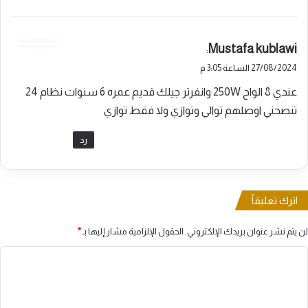
ي
Mustafa kublawi
:
ق
27/08/2024 الساعة 3:05 م
و
عندي 8 الواح 250W وانفرتر جيلك قديم عمره 6 سنوات نظام 24
ل
تنصحني اوصلهم توالي وتوازي ولا فقط توازي
رد
اترك تعليقاً
لن يتم نشر عنوان بريدك الإلكتروني.
الحقول الإلزامية مشار إليها بـ
*
ا
ل
ت