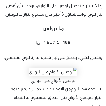
إذا كنت تريد توصيل لوحين على التوازي، ووجدت أن أقصى
تيار للوح الواحد يساوي 8 أمبير فإن مجموع التيارات للوحين.
I
=
I
+
I
M
M1
M2
I
= 8 A + 8 A =
16 A
M
ونفس الشيء ينطبق على تيار قصرة الدارة للوح الشمسي.
توصيل الألواح على التوازي
نستخدم هذا النوع من التوصيلات عندما تريد رفع قيمة
التيار لمجموع الألواح حتى النطاق المسموح به للنظام
الشمسي.