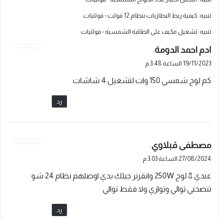
تنبيه:
كيفية ربط البطاريات بنظام 12 فولت - فولتيات
تنبيه:
تشغيل مكيف على الطاقة الشمسية - فولتيات
ي
ادم احمد الدومة
:
ق
19/11/2023 الساعة 3:48 م
و
كم لوح شمسي 150 وات لتشغيل 4 شاشات
ل
رد
ي
مصطفى قبلاوي
:
ق
27/08/2024 الساعة 3:03 م
و
عندي 8 لوح 250W وانفرتر جيلك بدي اوصلهم نظام 24 شو
ل
تنصحني توالي وتوازي ولا فقط توالي
رد