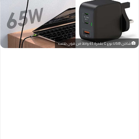
شاحن USB نوع C بقدرة 65 واط من فون بلانت