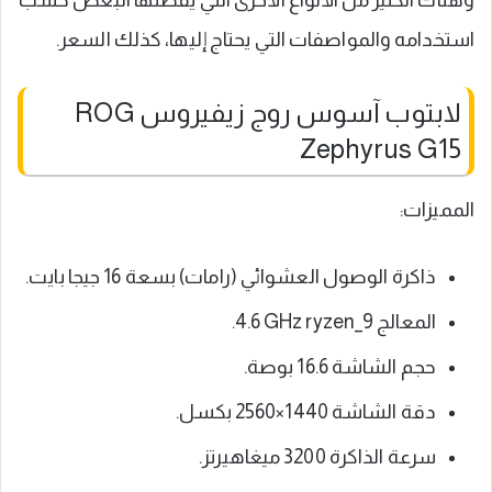
وهناك الكثير من الأنواع الأخرى التي يفضلها البعض حسب
استخدامه والمواصفات التي يحتاج إليها، كذلك السعر.
لابتوب آسوس روج زيفيروس ROG
Zephyrus G15
المميزات:
ذاكرة الوصول العشوائي (رامات) بسعة 16 جيجا بايت.
المعالج ‎4.6 GHz ryzen_9.
حجم الشاشة 16.6 بوصة.
دقة الشاشة ‎2560×1440 بكسل.
سرعة الذاكرة ‎3200 ميغاهيرتز.