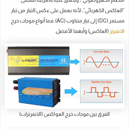
النظام الكهروضوئي”، ويطلق عليه بالعربية مسمى
“العاكس الكهربائي”، لأنه يعمل على عكس التيار من تيار
مستمر (DC) إلى تيار متناوب (AC). فما أنواع موجات خرج
الانفرتر
(العاكس) وأيهما الأفضل.
الفرق بين موجات خرج العواكس (الانفرترات)