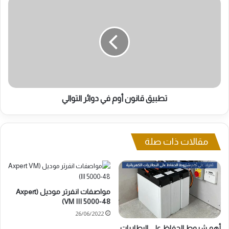
تطبيق
قانون
أوم
في
دوائر
التوالي
تطبيق قانون أوم في دوائر التوالي
مقالات ذات صلة
مواصفات انفرتر موديل (Axpert
VM III 5000-48)
26/06/2022
أهم شروط الحفاظ على البطاريات