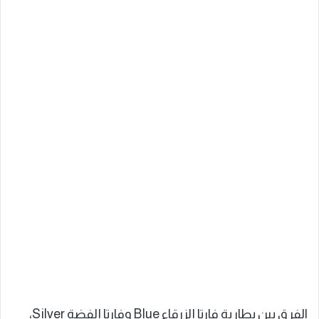
الفرق بين بطارية فارتا الزرقاء Blue وفارتا الفضة Silver،