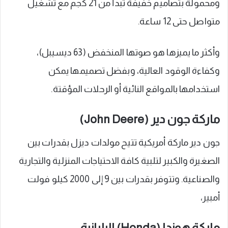
ومحمولة بتصاميم خفيفة تبدأ من 21 كجم مع تشغيل
متواصل حتى 12 ساعة.
وأكثر ما يميزها هو صوتها المنخفض (63 ديسيبل)،
وكفاءة الوقود العالية، وبفضل تصميمها يمكن
استخدامها بالمواقع النائية أو الرحلات المؤقتة.
ماركة جون دير (John Deere)
جون دير ماركة أمريكية تتيح مولدات ديزل بقدرات بين
الصغيرة والكبير لتلبية كافة الاحتياجات المنزلية والتجارية
والصناعية. وتتوفر بقدرات بين 9 إلى 2000 كيلو فولت
أمبير،
ماركة هوندا (Honda) اليابانية