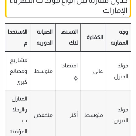
جدول مقارنة بين أنواع مولدات الكهرباء
الإمارات
وجه
الاسته
الصيانة
الاستخدا
الكفاءة
المقارنة
لاك
الدورية
م
مشاريع
مولد
اقتصاد
عالي
متوسط
ومصانع
الديزل
ي
كبرى
المنازل
مولد
والرحلا
متوسط
أكثر
منخفض
البنزين
ت
المؤقتة