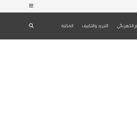
إضافة عمود جان
م الكهربائي
التبريد والتكييف
المكتبة
بحث عن