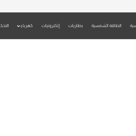
سية
الطاقة الشمسية
بطاريات
إلكترونيات
كهرباء
التحك