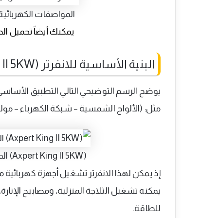
المواصفات الكهربائية لانفرتر (I 5KW
يمكنك أيضاً تحميل ال
البنية الأساسية للانفرتر (Axpert King II 5KW)
يوضح الرسم التوضيحي التالي التطبيق الأساسي
مثل: (الألواح الشمسية – شبكة الكهرباء – مولد
(Axpert King II 5KW) المخطط المبدئي لانفرتر فولترونيك
إذ يمكن لهذا الانفرتر تشغيل أجهزة كهربائية
يمكنه تشغيل الثلاجة المنزلية، ومصابيح الإنارة
للطاقة.