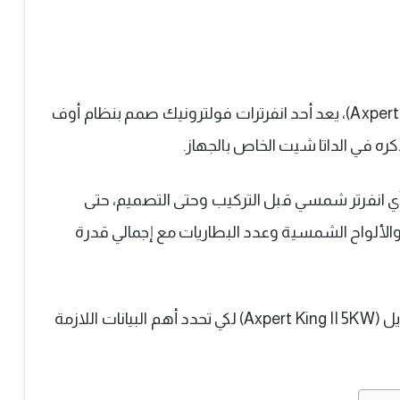
مواصفات انفرتر شمسي موديل (Axpert King II 5KW)، يعد أحد انفرترات فولترونيك صمم بنظام أوف
 انفرتر شمسي قبل التركيب وحتى التصميم، حتى
الألواح الشمسية وعدد البطاريات مع إجمالي قدرة
تعرفوا معنا على مواصفات انفرتر شمسي موديل (Axpert King II 5KW) لكي تحدد أهم البيانات اللازمة