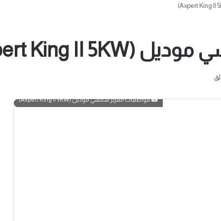
Axpert King II)
مواصفات انفرتر شمسي موديل (Axpert King II 5KW)