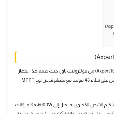
نضع بين أيديكم جهاز انفرتر موديل (Axpert King II 5KW) من فولترونيك باور، حيث صمم هذا الجهاز
بنظام أوف جريد “off grid”، بالإضافة إلى أنه يعمل على نظام 48 فولت مع منظم شحن نوع MPPT،
وما يميز هذا النوع من الانفرترات أن استطاعة منظم الشحن القصوى به يصل إلى 6000W، فكلما كانت