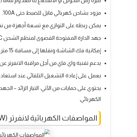
ميزة زمن التحويل أو الانقطاع به معدوم تماماً 
مزود بشاحن كهربائي قابل للضبط حتى 100A.
يمكن ربطه على التوازي مع تسعة أجهزة من نف
جهد الدارة المفتوحة القصوى لمنظم الشحن 500VDC.
إمكانية فك الشاشة ونقلها إلى مسافة 15 متر.
يدعم تقنية واي فاي من أجل مراقبة الانفرتر
يعمل على إعادة التشغيل التلقائي عند استعادة ا
يحتوي على حمايات من الآتي: التيار الزائد – ال
الكهربائي.
المواصفات الكهربائية لانفرتر (Axpert King II 5KW)