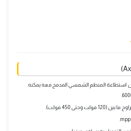
5KW/5KVA، في المقابل فإن استطاعة المنظم الشمسي المدمج معه يمكنه
 وحتى 450 فولت).