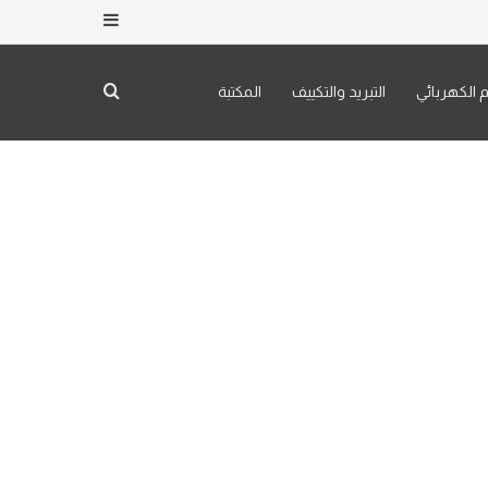
إضافة عمود جان
بحث عن
م الكهربائي
التبريد والتكييف
المكتبة