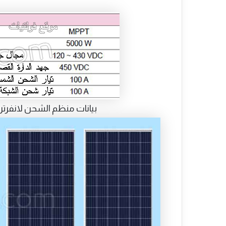
بيانات منظم الشحن لانفرتر موديل (V 3600-48