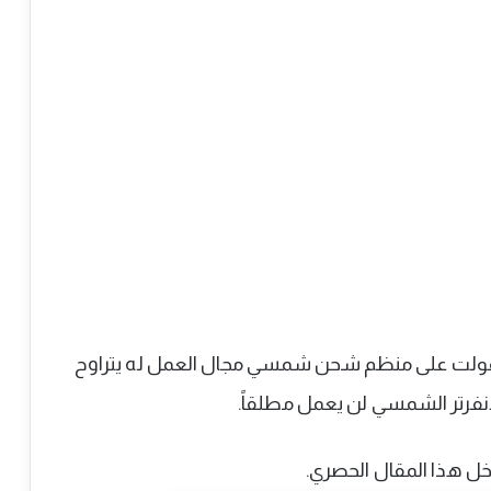
نى لا يصح توصيل لوحين بإجمالي جهد 80 فولت على منظم شحن شمسي مجال العمل له يتراوح
ل هذا المقال الحصري.