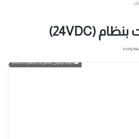
ام (24VDC)
قة واحدة
كيفية توصيل البطاريات بنظام (24VDC)