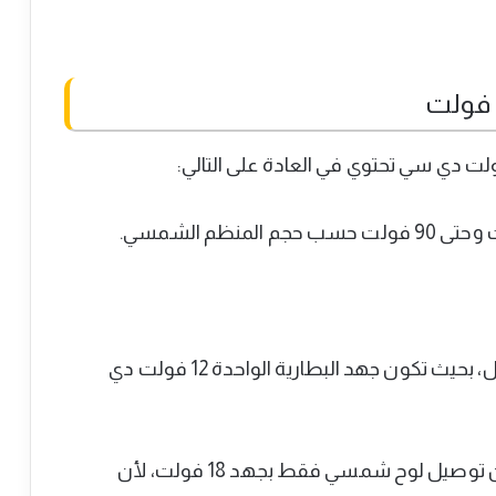
بطاريتين كهربائية متصلة على التوالي على الأقل، بحيث تكون جهد البطارية الواحدة 12 فولت دي
على عكس ما تم ذكره في النقاط أعلاه، لا يمكن توصيل لوح شمسي فقط بجهد 18 فولت، لأن