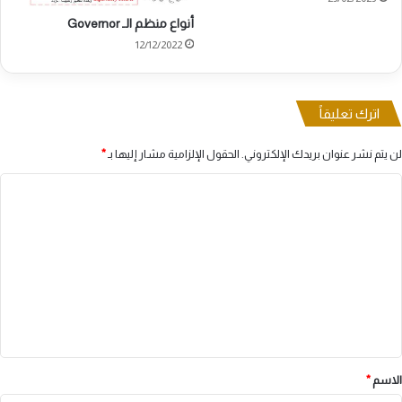
أنواع منظم الـ Governor
12/12/2022
اترك تعليقاً
لن يتم نشر عنوان بريدك الإلكتروني.
الحقول الإلزامية مشار إليها بـ
*
ا
ل
ت
ع
ل
ي
ق
*
الاسم
*