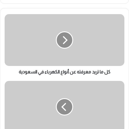
كل
ما
تريد
معرفته
عن
أنواع
الكهرباء
في
السعودية
كل ما تريد معرفته عن أنواع الكهرباء في السعودية
انخفاض
جهد
المولد
الكهربائي:
الأسباب
والحلول