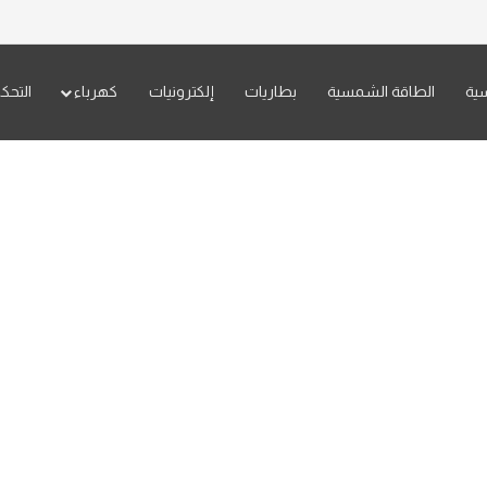
سية
الطاقة الشمسية
بطاريات
إلكترونيات
كهرباء
التحك