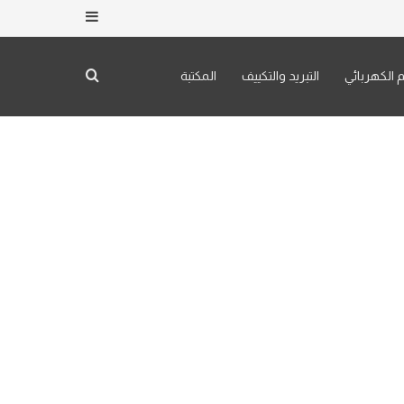
إضافة عمود جان
بحث عن
م الكهربائي
التبريد والتكييف
المكتبة