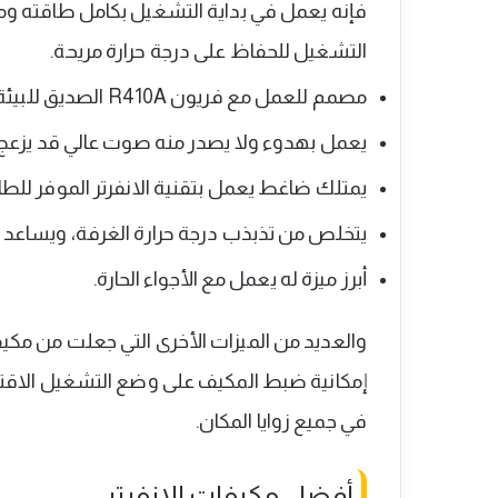
فإنه يعمل في بداية التشغيل بكامل طاقته ومن
التشغيل للحفاظ على درجة حرارة مريحة.
مصمم للعمل مع فريون R410A الصديق للبيئة والموفر للطاقة.
يعمل بهدوء ولا يصدر منه صوت عالي قد يزعج ا
يمتلك ضاغط يعمل بتقنية الانفرتر الموفر للطا
يتخلص من تذبذب درجة حرارة الغرفة، ويساعد ف
أبرز ميزة له يعمل مع الأجواء الحارة.
والعديد من الميزات الأخرى التي جعلت من مكيف 
إمكانية ضبط المكيف على وضع التشغيل الاقتصاد
في جميع زوايا المكان.
أفضل مكيفات الانفرتر