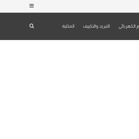
إضافة عمود جان
بحث عن
م الكهربائي
التبريد والتكييف
المكتبة