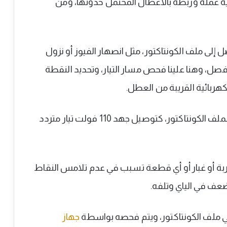
آليه عمله وربطه بالاعطال المحتمل حدوثها، ومن
ل إلى ملف الكونتاكتور، مثل انصهار الفيوز أو نزول
فصل، وهنا علينا فحص مسار التيار، وتحديد النقطة
كهربائية القريبة من العطل.
قيمة جهد التغذية غير مناسبة لملف الكونتاكتور، كتوصيل جهد 110 فولت تيار متردد
بة أو غبار أو أي قطعة تسبب في عدم تلامس النقاط
ضعف في الياي وتلفه.
 ملف الكونتاكتور، ويتم فحصه بواسطة
جهاز