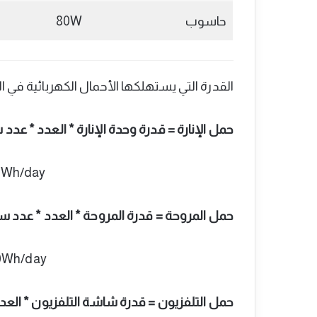
حاسوب
80W
القدرة التي يستهلكها الأحمال الكهربائية في ال
حمل الإنارة = قدرة وحدة الإنارة * العدد * عد
40Wh/day
حمل المروحة = قدرة المروحة * العدد * عدد 
570Wh/day
حمل التلفزيون = قدرة شاشة التلفزيون * الع