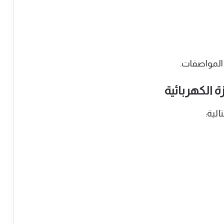
لمواصفات.
 الكهربائية
لية: