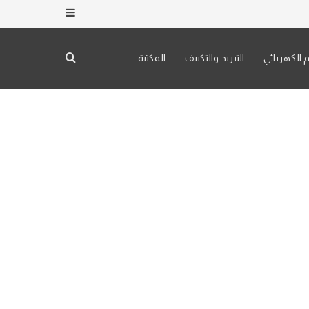
إضافة عمود جان
بحث عن
م الكهربائي
التبريد والتكييف
المكتبة