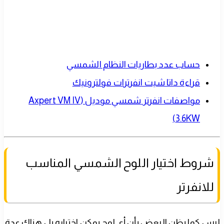
حساب عدد بطاريات النظام الشمسي
قراءة داتا شيت انفرترات فولترونيك
مواصفات انفرتر شمسي موديل (Axpert VM IV
3.6KW)
شروط اختيار اللوح الشمسي المناسب
للانفرتر
ليس كما يظن البعض بأن أي لوح يمكن اختياره بل هناك عدة