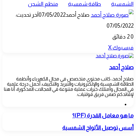
الشمسية
طاقة شمسية
منظم الشحن
صلاح أحمد
07/05/2022
آخر تحديث:
07/05/2022
0
2 دقائق
طباعة
لينكدإن
مشاركة
بينتيريست
فيسبوك
‫X
عبر
صلاح أحمد
البريد
صلاح أحمد، كاتب محتوى متخصص في مجال الكهرباء وأنظمة
الطاقة الشمسية والإلكترونيات والتبريد والتكييف، أحمل درجة علمية
في المجال وأمتلك خبرات عملية متنوعة في المجالات المذكورة، أنا هنا
لإفاتدكم ضمن فريق فولتيات.
موقع
الويب
ما
ما هو معامل القدرة (PF)؟
هو
معامل
أسس
أسس توصيل الألواح الشمسية
القدرة
توصيل
(PF)؟