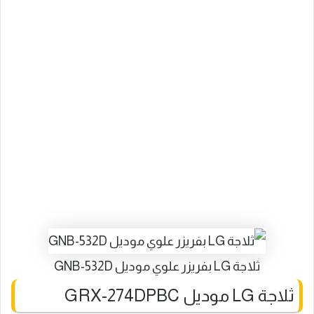
ثلاجة LG بفريزر علوي موديل GNB-532D
ثلاجة LG موديل GRX-274DPBC