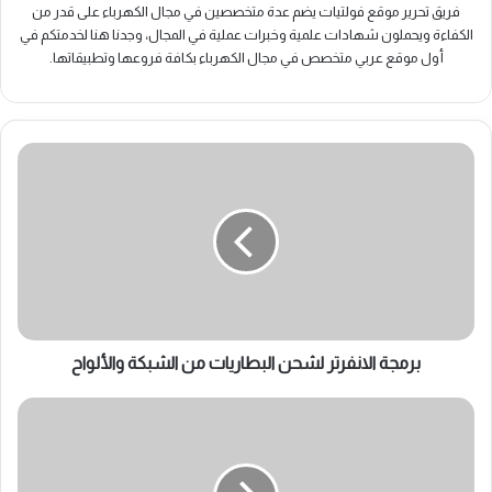
فريق تحرير موقع فولتيات يضم عدة متخصصين في مجال الكهرباء على قدر من
الكفاءة ويحملون شهادات علمية وخبرات عملية في المجال، وجدنا هنا لخدمتكم في
أول موقع عربي متخصص في مجال الكهرباء بكافة فروعها وتطبيقاتها.
برمجة
الانفرتر
لشحن
البطاريات
من
الشبكة
والألواح
برمجة الانفرتر لشحن البطاريات من الشبكة والألواح
برمجة
نوع
البطارية
في