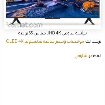
شاشة شاومي UHD 4K مقاس 55 بوصة
نرشح لك:
مواصفات وسعر شاشة سامسونج QLED 4K
المصدر:
شاومي