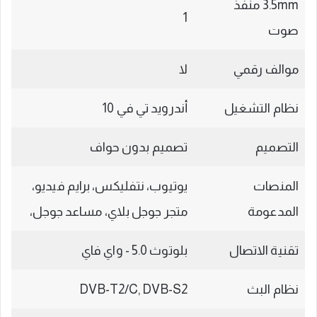
3.5mm منفذ
1
صوت
موالف رقمي
لا
نظام التشغيل
أندرويد تي في 10
التصميم
تصميم بدون حواف
المنصات
يوتيوب، نتفليكس، برايم فيديو،
المدعومة
متجر جوجل بلاي، مساعد جوجل،
تقنية الاتصال
نظام البث
DVB-T2/C, DVB-S2