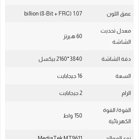
عمق اللون
1.07 billion (8-Bit + FRC)
معدل تحديث
60 هيرتز
الشاشة
دقة الشاشة
3840*2160 بيكسل
السعة
16 جيجابايت
الرام
2 جيجابايت
القوة/ القوة
150 واط
الكهربائية
نوع المعالج
MediaTek MT9611