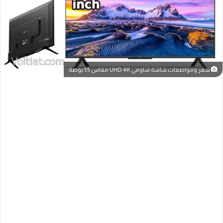
سعر ومواصفات شاشة شاومي UHD 4K مقاس 55 بوصة