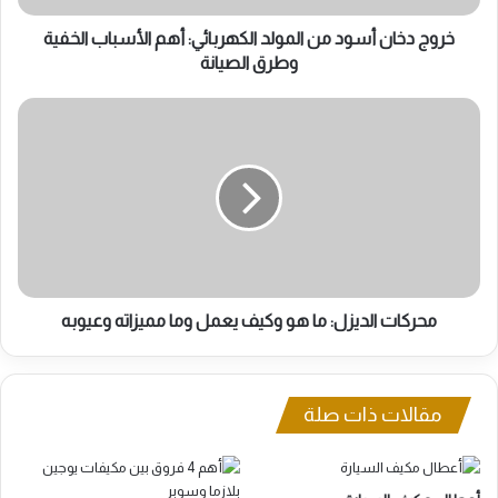
الخفية
وطرق
خروج دخان أسود من المولد الكهربائي: أهم اﻷسباب الخفية
الصيانة
وطرق الصيانة
محركات
الديزل:
ما
هو
وكيف
يعمل
وما
مميزاته
وعيوبه
محركات الديزل: ما هو وكيف يعمل وما مميزاته وعيوبه
مقالات ذات صلة