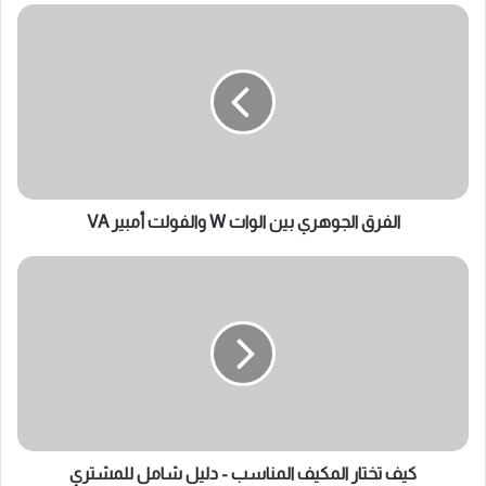
الفرق
الجوهري
بين
الوات
W
والفولت
أمبير
VA
الفرق الجوهري بين الوات W والفولت أمبير VA
كيف
تختار
المكيف
المناسب
-
دليل
شامل
للمشتري
كيف تختار المكيف المناسب - دليل شامل للمشتري