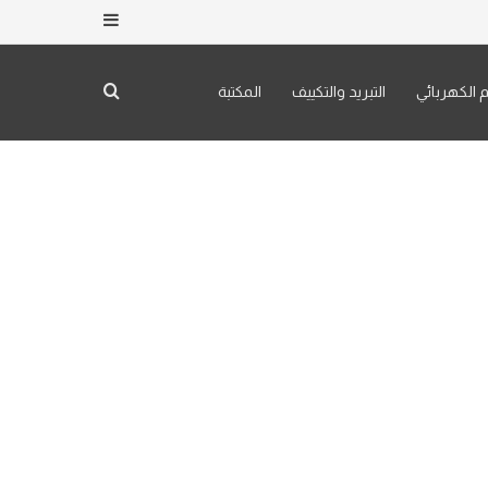
إضافة عمود جان
م الكهربائي
التبريد والتكييف
المكتبة
بحث عن