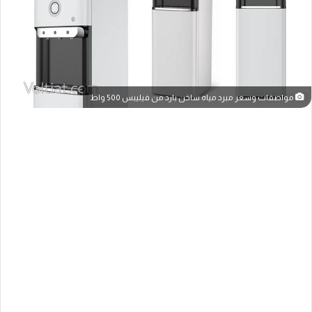
مواصفات وسعر مبرد مياه ساخن بارد من فيليبس 500 واط