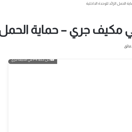
حل خطأ P4 في مكيف جري