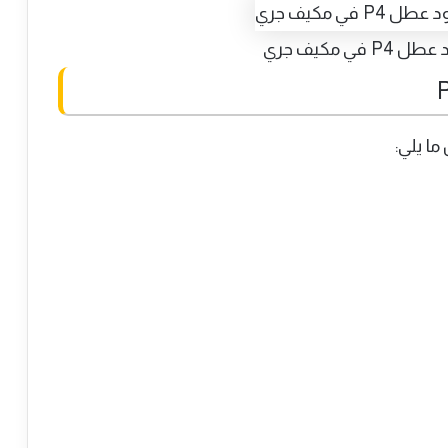
ي مكيف جري
ا يلي: