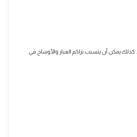
إلى زيادة سحب التيار الكهربائي وظهور رمز P4. كذلك يمكن أن يتسبب تراكم الغبار والأوساخ في