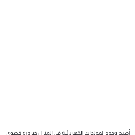
أصبح وجود المولدات الكهربائية في المنزل ضرورة قصوى