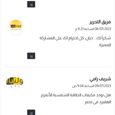
رد
ي
فريق التحرير
:
ق
08/07/2023 الساعة 9:23 م
و
شكراً لك .. حيان، كل احترام لك على المشاركة
ل
المميزة
رد
ي
شريف رامي
:
ق
09/07/2023 الساعة 9:04 ص
و
هل توجد مكيفات الطاقة الشمسية الأنفرتر
ل
الهايبرد في مصر
رد