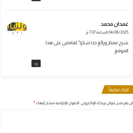
ي
غمدان محمد
:
ق
04/08/2025 الساعة 7:07 م
و
شرح ممتاز ورائع جدا شكرا” لعاملين على هدا
ل
الموقع
رد
اترك تعليقاً
لن يتم نشر عنوان بريدك الإلكتروني.
الحقول الإلزامية مشار إليها بـ
*
ا
ل
ت