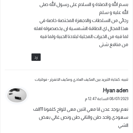
بسم الله و الصلاة و السلام على رسول الله صلى
ل
الله عليه و سلم
رجائي من السلطات والاجهزة المختصة خاصة في
هذا المجال اي الطاقة الشمسية ان يخصصوله اهله
لما فيه من الخيرات المجلية لبلادنا الحبية ولما فيه
من منافع شتى
رد
تنبيه:
كفاءة التبريد بين المكيف العادي ومكيف الانفرتر - فولتيات
ي
Hyan aden
:
ق
08/07/2023 الساعة 12:47 م
و
نعم يوجد عدن انا معي اثنين معى للواح كلفونا 11الف
ل
سعودي واحد طن والثاني طن ونص غالي بعض
الشي