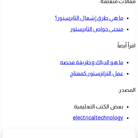
مقالات متعلقة:
ما هي طرق إشعال الثايرستور؟
منحنى خواص الثايرستور
اقرأ أيضاً:
ما هو الدياك وطريقة فحصه
عمل الترانزستور كمفتاح
المصدر:
بعض الكتب التعليمية
electricaltechnology