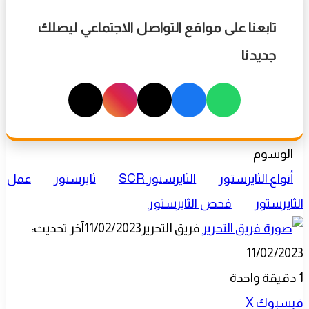
تابعنا على مواقع التواصل الاجتماعي ليصلك
جديدنا
الوسوم
أنواع الثايرستور
الثايرستور SCR
ثايرستور
عمل
الثايرستور
فحص الثايرستور
فريق التحرير
11/02/2023
آخر تحديث:
11/02/2023
1
دقيقة واحدة
طباعة
لينكدإن
مشاركة
بينتيريست
فيسبوك
‫X