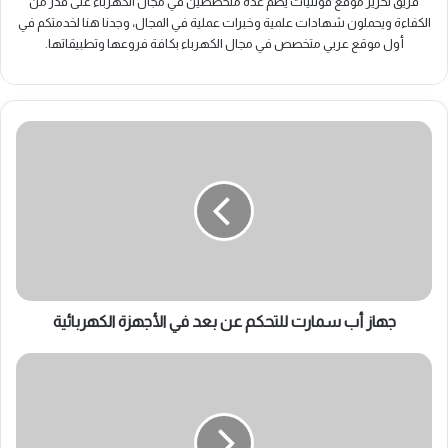
فريق تحرير موقع فولتيات يضم عدة متخصصين في مجال الكهرباء على قدر من
الكفاءة ويحملون شهادات علمية وخبرات عملية في المجال، وجدنا هنا لخدمتكم في
أول موقع عربي متخصص في مجال الكهرباء بكافة فروعها وتطبيقاتها.
جهاز
أب
سمارت
للتحكم
عن
بعد
في
الأجهزة
الكهربائية
جهاز أب سمارت للتحكم عن بعد في الأجهزة الكهربائية
شرح
الريليه
(Relay)