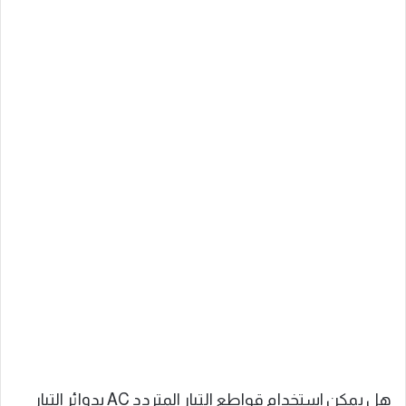
هل يمكن استخدام قواطع التيار المتردد AC بدوائر التيار