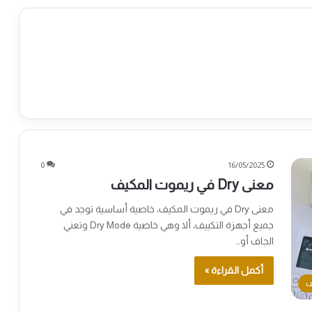
0
16/05/2025
معنى Dry في ريموت المكيف
معنى Dry في ريموت المكيف، خاصية أساسية توجد في
جميع أجهزة التكييف، ألا وهي خاصية Dry Mode وتعني
الجاف أو…
أكمل القراءة »
ف