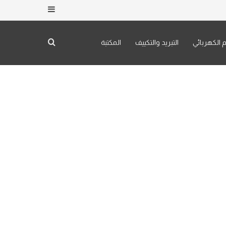
إضافة عمود جان
م الكهربائي
التبريد والتكييف
المكتبة
بحث عن