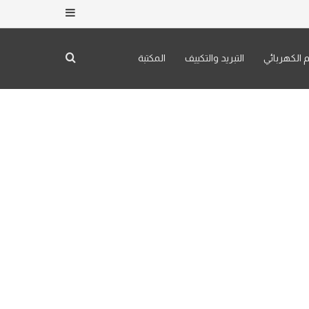
إضافة عمود جان
م الكهربائي
التبريد والتكييف
المكتبة
بحث عن