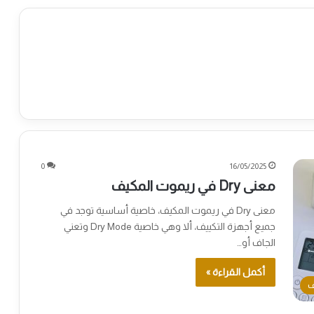
0
16/05/2025
معنى Dry في ريموت المكيف
معنى Dry في ريموت المكيف، خاصية أساسية توجد في
جميع أجهزة التكييف، ألا وهي خاصية Dry Mode وتعني
الجاف أو…
أكمل القراءة »
ف