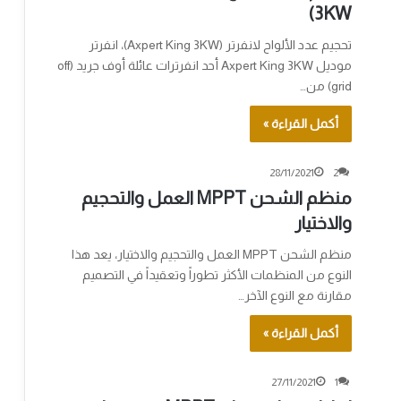
3KW)
تحجيم عدد الألواح لانفرتر (Axpert King 3KW)، انفرتر
موديل Axpert King 3KW أحد انفرترات عائلة أوف جريد (off
grid) من…
أكمل القراءة »
28/11/2021
2
منظم الشحن MPPT العمل والتحجيم
والاختيار
منظم الشحن MPPT العمل والتحجيم والاختيار، يعد هذا
النوع من المنظمات الأكثر تطوراً وتعقيداً في التصميم
مقارنة مع النوع الآخر…
أكمل القراءة »
27/11/2021
1