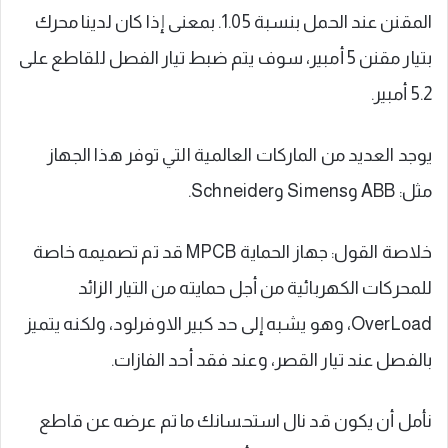
المقنن عند الحمل بنسبة 1.05. بمعنى إذا كان لدينا محرك
بتيار مقنن 5 أمبير، سوف يتم ضبط تيار الفصل للقاطع على
5.2 أمبير.
يوجد العديد من الماركات العالمية التي توفر هذا الجهاز
مثل: ABB وSimens وSchneider.
خلاصة القول: جهاز الحماية MPCB قد تم تصميمه خاصة
للمحركات الكهربائية من أجل حمايته من التيار الزائد
OverLoad، وهو يشبه إلى حد كبير الاوفرلود، ولكنه يتميز
بالفصل عند تيار القصر، وعند فقد أحد الفازات.
نأمل أن يكون قد نال استحسانك ما تم عرضه عن قاطع