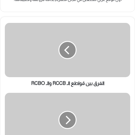
الفرق
بين
قواطع
الـ
RCCB
والـ
RCBO
الفرق بين قواطع الـ RCCB والـ RCBO
الفرق
بين
الكونتاكتور
الميكانيكي
والمصمت
ICT
والـ