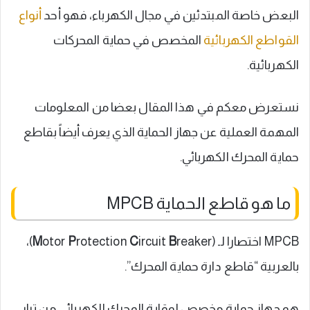
البعض خاصة المبتدئين في مجال الكهرباء، فهو أحد
أنواع
القواطع الكهربائية
المخصص في حماية المحركات
الكهربائية.
نستعرض معكم في هذا المقال بعضا من المعلومات
المهمة العملية عن جهاز الحماية الذي يعرف أيضاً بقاطع
حماية المحرك الكهربائي.
ما هو قاطع الحماية MPCB
MPCB اختصارا لـ (
B
ircuit
C
rotection
P
otor
M
reaker)،
بالعربية “قاطع دارة حماية المحرك”.
هو جهاز حماية مخصص لوقاية المحرك الكهربائي من تيار