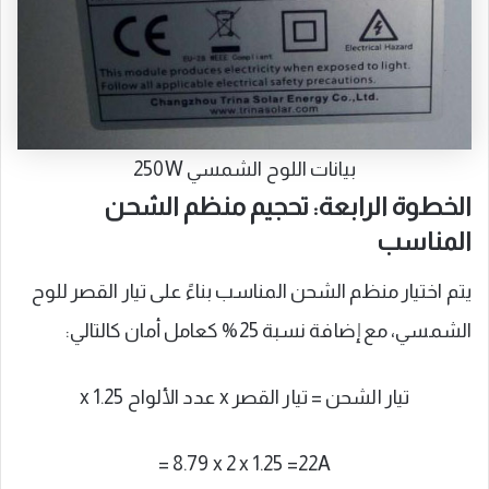
بيانات اللوح الشمسي 250W
الخطوة الرابعة: تحجيم منظم الشحن
المناسب
يتم اختيار منظم الشحن المناسب بناءً على تيار القصر للوح
الشمسي، مع إضافة نسبة 25% كعامل أمان كالتالي:
تيار الشحن = تيار القصر x عدد الألواح x 1.25
= 8.79 x 2 x 1.25 =22A