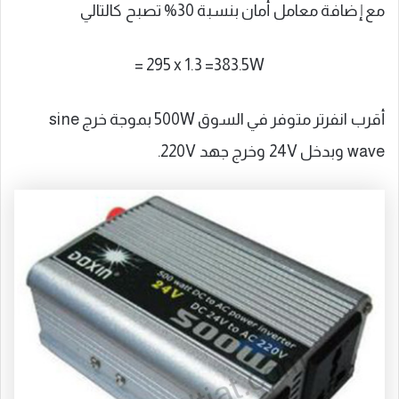
مع إضافة معامل أمان بنسبة 30% تصبح كالتالي
= 295 x 1.3 =383.5W
أقرب انفرتر متوفر في السوق 500W بموجة خرج sine
wave وبدخل 24V وخرج جهد 220V.