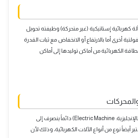
كهربائي (Transform) على أنه آلة كهربائية إستاتيكية (غير متحركة) وظيفته تحويل
فولتية أخرى أما بالارتفاع أو الانخفاض مع ثبات القدرة
اقة الكهربائية من أماكن توليدها إلى أماكن
والمحركات
على الرغم من أن مصطلح كهرباء الميكانيكية (بالإنجليزية: Electric Machine) دائماً ينصرف إلى
ر أيضاً نوع من أنواع الآلات الكهربائية، وذلك لأن