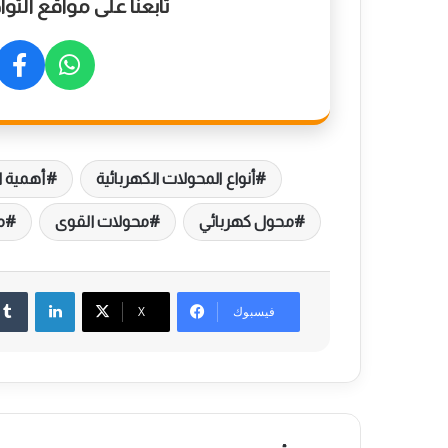
تابعنا على مواقع الت
أنواع المحولات الكهربائية
أهمية ا
محول كهربائي
محولات القوى
م
لينكدإن
فيسبوك
‫X