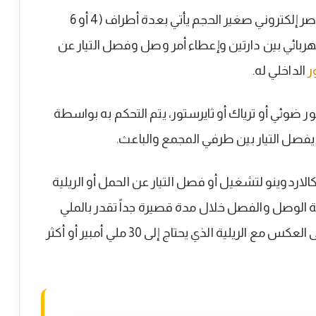
الاوبتوكوبلر (بالإنجليزية: Optocoupler): هو عنصر إلكتروني صغير الحجم يأتي بعدة أطراف (4 أو 6
هربائي بين دارتين وإعطاء أمر وصل وفصل التيار عن
ر
الداخلي له.
ر ضوئي أو ترياك أو ثايرستور، يتم التحكم به بواسطة
فصل التيار بين طرفي المجمع والباعث.
اردوينو لتشغيل أو فصل التيار عن الحمل أو الريلية
عة الوصل والفصل خلال مدة قصيرة جداً تقدر بالملي
ثانية، إضافة إلى أنه يستهلك تيار بسيط جداً على العكس مع الريلية الذي يحتاج إلى 30 ملي أمبير أو أكثر