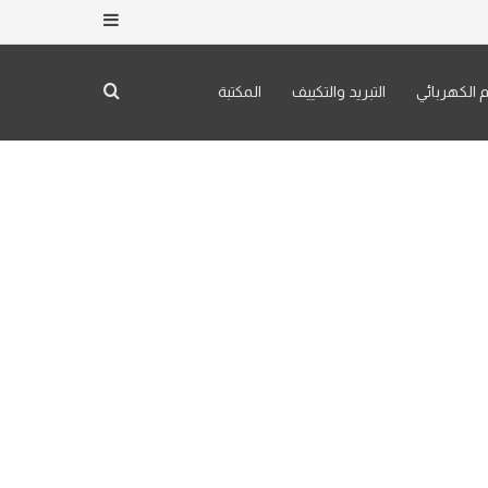
إضافة عمود جان
بحث عن
م الكهربائي
التبريد والتكييف
المكتبة