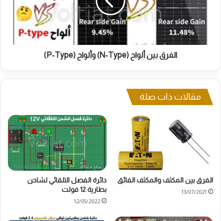
Type)
وألواح
(P-
Type)
الفرق بين ألواح (N-Type) وألواح (P-Type)
مقالات ذات صلة
الفرق بين المكثف والمكثف الفائق
دائرة الفصل التلقائي لشاحن
بطارية 12 فولت
13/07/2021
12/05/2022