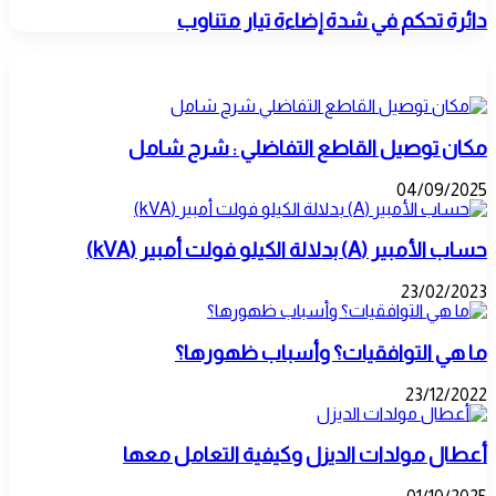
الحمل
دائرة
دائرة تحكم في شدة إضاءة تيار متناوب
والقاطع
تحكم
والكابل
في
مقالات ذات صلة
المناسب
شدة
إضاءة
تيار
متناوب
مكان توصيل القاطع التفاضلي : شرح شامل
04/09/2025
حساب الأمبير (A) بدلالة الكيلو فولت أمبير (kVA)
23/02/2023
ما هي التوافقيات؟ وأسباب ظهورها؟
23/12/2022
أعطال مولدات الديزل وكيفية التعامل معها