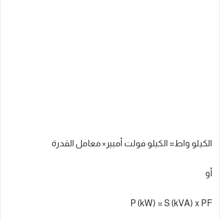
الكيلو واط= الكيلو فولت أمبير× معامل القدرة
أو
P (kW) = S (kVA) x PF