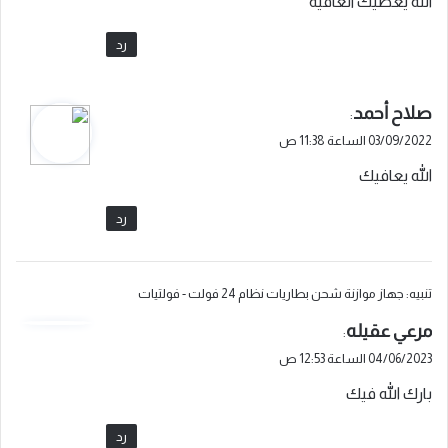
الله يعطيك العافية
ل
رد
ي
صلاح أحمد
:
ق
03/09/2022 الساعة 11:38 ص
و
الله يعافيك
ل
رد
تنبيه:
جهاز موازنة شحن بطاريات نظام 24 فولت - فولتيات
ي
مرعي عقيله
:
ق
04/06/2023 الساعة 12:53 ص
و
بارك الله فيك
ل
رد