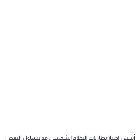
أسس اختيار بطاريات النظام الشمسي، قد يتساءل البعض